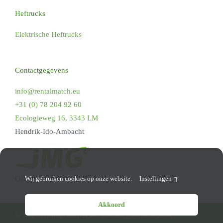
Heftrucks
Elektrische Heftrucks
Contactgegevens
info@rentalmatch.eu
+31 (0) 78 204 92 60
Ecologieweg 16, 3343 LM
Hendrik-Ido-Ambacht
Official Dealer
Wij gebruiken cookies op onze website.
Instellingen
Akkoord
©
2026 RentalMatch | Alle rechten voorbehouden |