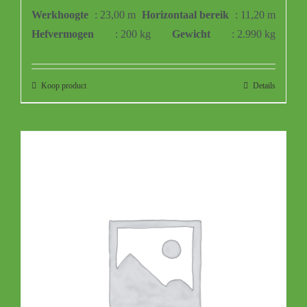
Werkhoogte
: 23,00 m
Horizontaal bereik
: 11,20 m
Hefvermogen
: 200 kg
Gewicht
: 2.990 kg
Koop product
Details