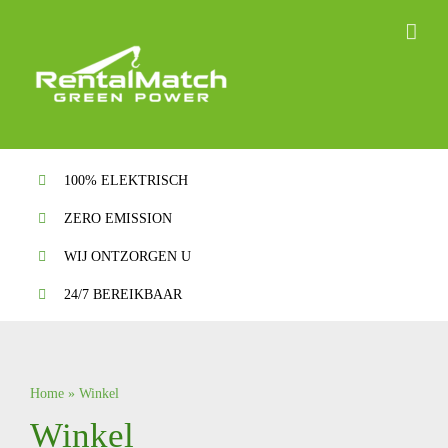
Ga
naar
inhoud
100% ELEKTRISCH
ZERO EMISSION
WIJ ONTZORGEN U
24/7 BEREIKBAAR
Home
»
Winkel
Winkel