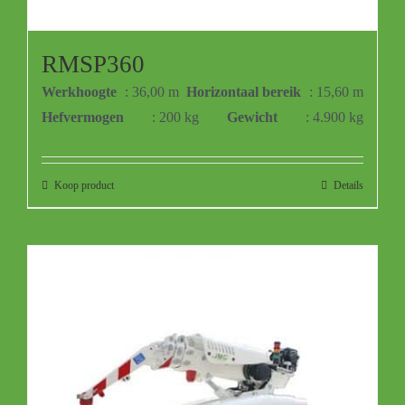
RMSP360
Werkhoogte
: 36,00 m
Horizontaal bereik
: 15,60 m
Hefvermogen
: 200 kg
Gewicht
: 4.900 kg
Koop product
Details