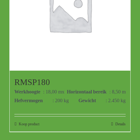
RMSP180
Werkhoogte
: 18,00 mx
Horizontaal bereik
: 8,50 m
Hefvermogen
: 200 kg
Gewicht
: 2.450 kg
Koop product
Details