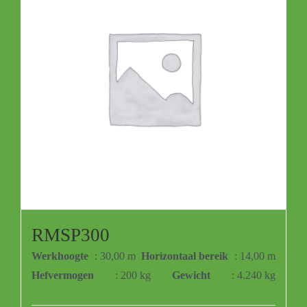
RMSP300
Werkhoogte
: 30,00 m
Horizontaal bereik
: 14,00 m
Hefvermogen
: 200 kg
Gewicht
: 4.240 kg