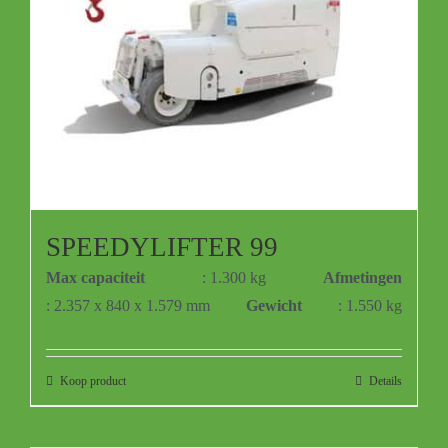
SPEEDYLIFTER 99
Max capaciteit
: 1.300 kg
Afmetingen
: 2.357 x 840 x 1.579 mm
Gewicht
: 1.550 kg
Koop product
Details