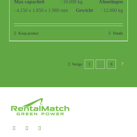
Max capaciteit
: 10.000 kg
Afmetingen
: 4.150 x 1.850 x 1.980 mm
Gewicht
: 12.000 kg
Koop product
Details
Vorige
1
…
6
7