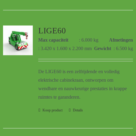
LIGE60
Max capaciteit
: 6.000 kg
Afmetingen
: 3.420 x 1.600 x 2.200 mm
Gewicht
: 6.500 kg
De LIGE60 is een zelfrijdende en volledig
elektrische cabinekraan, ontworpen om
wendbare en nauwkeurige prestaties in krappe
ruimtes te garanderen.
Koop product
Details