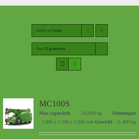
Sorteer op
Naam
Toon
12 producten
MC100S
Max capaciteit
: 10.000 kg
Afmetingen
: 3.800 x 1.500 x 1.949 mm
Gewicht
: 11.400 kg