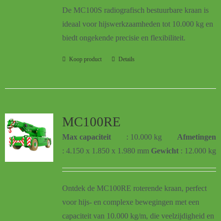
De MC100S radiografisch bestuurbare kraan is
ideaal voor hijswerkzaamheden tot 10.000 kg en
biedt ongekende precisie en flexibiliteit.
Koop product
Details
MC100RE
Max capaciteit
: 10.000 kg
Afmetingen
: 4.150 x 1.850 x 1.980 mm
Gewicht
: 12.000 kg
Ontdek de MC100RE roterende kraan, perfect
voor hijs- en complexe bewegingen met een
capaciteit van 10.000 kg/m, die veelzijdigheid en