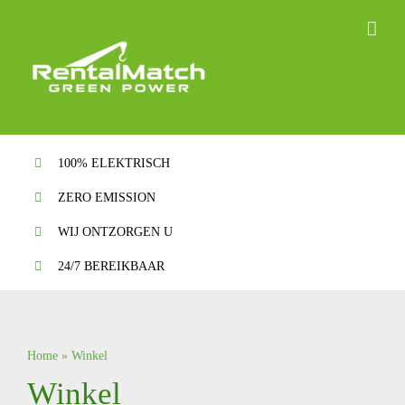
Ga
naar
inhoud
100% ELEKTRISCH
ZERO EMISSION
WIJ ONTZORGEN U
24/7 BEREIKBAAR
Home
»
Winkel
Winkel