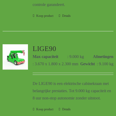
controle garandeert.
Koop product
Details
LIGE90
Max capaciteit
: 9.000 kg
Afmetingen
: 3.670 x 1.800 x 2.300 mm
Gewicht
: 9.100 kg
De LIGE90 is een elektrische cabinekraan met
belangrijke prestaties. Tot 9.000 kg
capaciteit
en
8 uur non-stop autonomie zonder uitstoot.
Koop product
Details