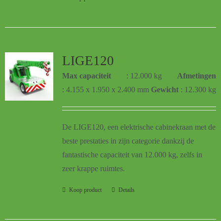
LIGE120
Max capaciteit
: 12.000 kg
Afmetingen
: 4.155 x 1.950 x 2.400 mm
Gewicht
: 12.300 kg
De LIGE120, een
elektrische cabinekraan met de
beste prestaties in zijn categorie dankzij de
fantastische capaciteit van 12.000 kg, zelfs in
zeer krappe ruimtes.
Koop product
Details