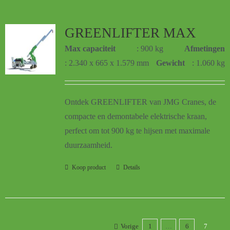
GREENLIFTER MAX
Max capaciteit
: 900 kg
Afmetingen
: 2.340 x 665 x 1.579 mm
Gewicht
: 1.060 kg
Ontdek GREENLIFTER van JMG Cranes, de
compacte en demontabele elektrische kraan,
perfect om tot 900 kg te hijsen met maximale
duurzaamheid.
Koop product
Details
Vorige
1
…
6
7