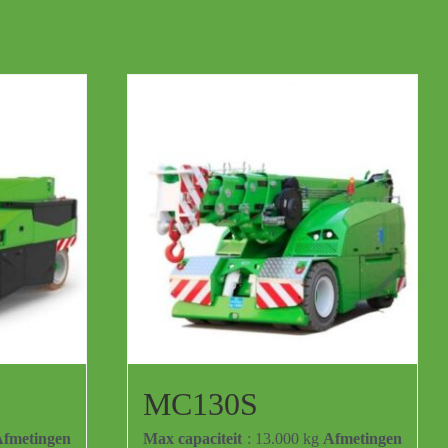
MC130S
fmetingen
Max capaciteit
: 13.000 kg
Afmetingen