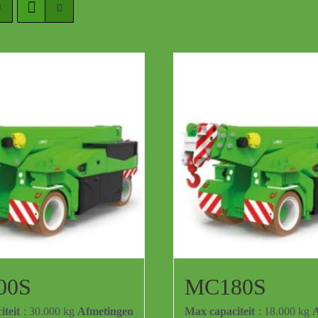
00S
MC180S
teit
: 30.000 kg
Afmetingen
Max capaciteit
: 18.000 kg
A