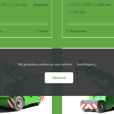
2.150 x 2.219 mm
Gewicht
: 4.535 x 1.990 x 2.000 mm
g
: 21.610 kg
ct
Details
Koop product
Wij gebruiken cookies op onze website.
Instellingen
Akkoord