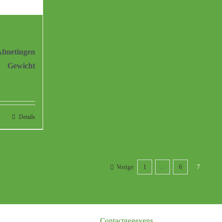
fmetingen
Gewicht
Details
Vorige
1
…
6
7
Contactgegevens