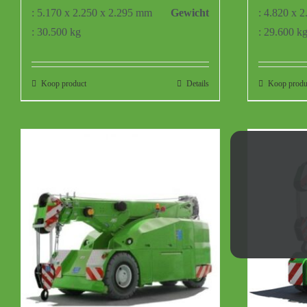
: 5.170 x 2.250 x 2.295 mm
Gewicht
: 4.820 x 
: 30.500 kg
: 29.600 k
Koop product
Details
Koop produ