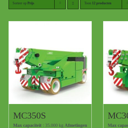
Sorteer op
Prijs
Toon
12 producten
MC350S
MC3
Max capaciteit
: 35.000 kg
Afmetingen
Max capaci