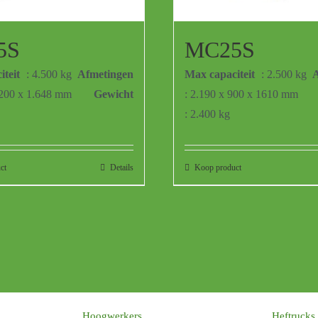
5S
MC25S
teit
: 4.500 kg
Afmetingen
Max capaciteit
: 2.500 kg
A
1200 x 1.648 mm
Gewicht
: 2.190 x 900 x 1610 mm
: 2.400 kg
ct
Details
Koop product
Hoogwerkers
Heftrucks