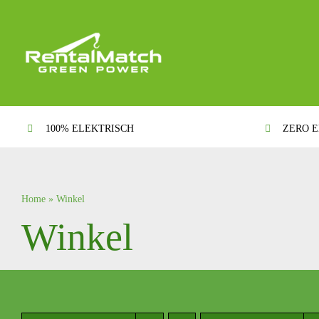
Ga
naar
inhoud
100% ELEKTRISCH
ZERO E
Home
»
Winkel
Winkel