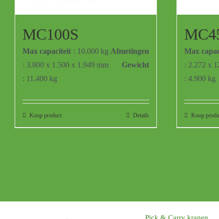
MC100S
MC4
Max capaciteit
: 10.000 kg
Afmetingen
Max capaci
: 3.800 x 1.500 x 1.949 mm
Gewicht
: 2.272 x 
: 11.400 kg
: 4.900 kg
Koop product
Details
Koop produ
Pick & Carry kranen