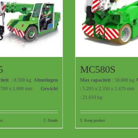
5
MC580S
teit
: 8.500 kg
Afmetingen
Max capaciteit
: 58.000 kg
A
1.700 x 1.900 mm
Gewicht
: 5.295 x 2.350 x 2.479 mm
: 21.610 kg
ct
Details
Koop product