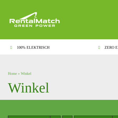
Ga
naar
inhoud
100% ELEKTRISCH
ZERO E
Home
»
Winkel
Winkel