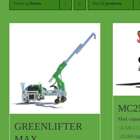
Sorteer op
Datum
Toon
12 producten
MC25
Max capaci
GREENLIFTER
: 4.120 x 
MAX
: 25.000 k