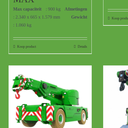
Max capaciteit
: 900 kg
Afmetingen
: 2.340 x 665 x 1.579 mm
Gewicht
Koop produ
: 1.060 kg
Koop product
Details