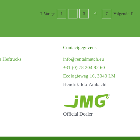
Vorige
1
…
5
6
7
Volgende
Contactgegevens
e Heftrucks
info@rentalmatch.eu
+31 (0) 78 204 92 60
Ecologieweg 16, 3343 LM
Hendrik-Ido-Ambacht
Official Dealer