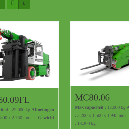
MC80.06
0.09FL
Max capaciteit
: 12.000 kg
A
teit
: 25.000 kg
Afmetingen
: 3.200 x 1.500 x 1.945 mm
1.800 x 2.750 mm
Gewicht
: 13.200 kg
g