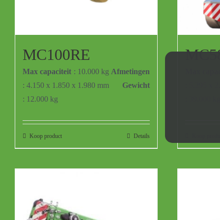
MC100RE
MC5
Max capaciteit
: 10.000 kg
Afmetingen
Max capaci
: 4.150 x 1.850 x 1.980 mm
Gewicht
: 5.295 x 
: 12.000 kg
: 39.000 k
Koop product
Details
Koop produ