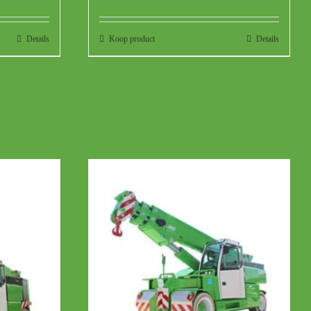
Details
Koop product
Details