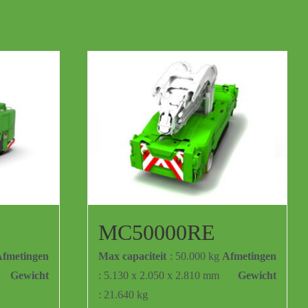
MC50000RE
fmetingen
Max capaciteit
: 50.000 kg
Afmetingen
Gewicht
: 5.130 x 2.050 x 2.810 mm
Gewicht
: 21.640 kg