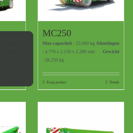
MC250
fmetingen
Max capaciteit
: 25.000 kg
Afmetingen
Gewicht
: 4.770 x 2.150 x 2.200 mm
Gewicht
: 28.250 kg
Details
Koop product
Details