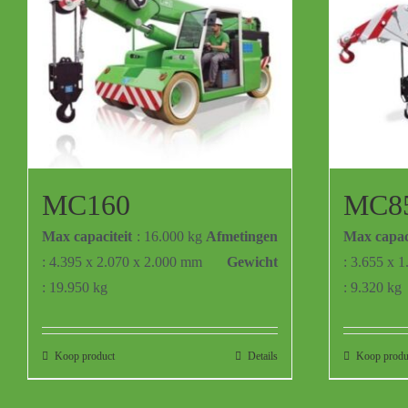
MC160
MC8
Max capaciteit
: 16.000 kg
Afmetingen
Max capaci
: 4.395 x 2.070 x 2.000 mm
Gewicht
: 3.655 x 
: 19.950 kg
: 9.320 kg
Koop product
Details
Koop produ