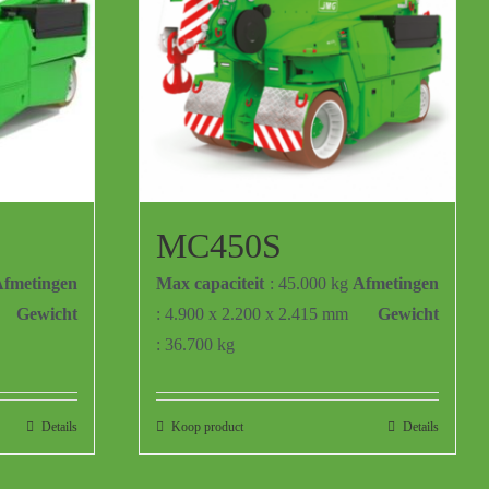
MC450S
fmetingen
Max capaciteit
: 45.000 kg
Afmetingen
Gewicht
: 4.900 x 2.200 x 2.415 mm
Gewicht
: 36.700 kg
Details
Koop product
Details