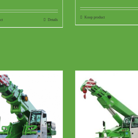
Koop product
ct
Details