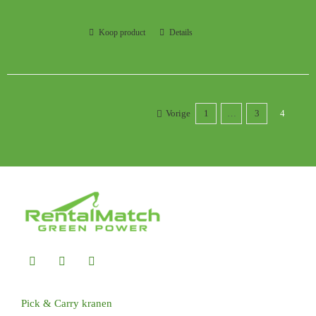
Koop product
Details
Vorige
1
…
3
4
Pick & Carry kranen