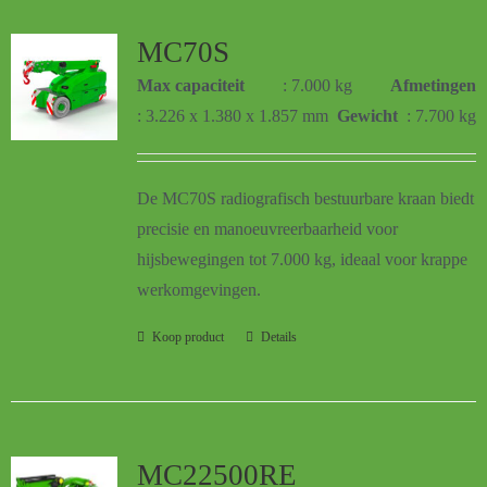
MC70S
Max capaciteit
: 7.000 kg
Afmetingen
: 3.226 x 1.380 x 1.857 mm
Gewicht
: 7.700 kg
De MC70S radiografisch bestuurbare kraan biedt
precisie en manoeuvreerbaarheid voor
hijsbewegingen tot 7.000 kg, ideaal voor krappe
werkomgevingen.
Koop product
Details
MC22500RE