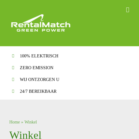
Ga
naar
inhoud
100% ELEKTRISCH
ZERO EMISSION
WIJ ONTZORGEN U
24/7 BEREIKBAAR
Home
»
Winkel
Winkel