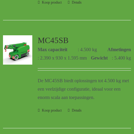
Koop product
Details
MC45SB
Max capaciteit
: 4.500 kg
Afmetingen
: 2.390 x 930 x 1.595 mm
Gewicht
: 5.400 kg
De MC45SB biedt oplossingen tot 4.500 kg met
een veelzijdige configuratie, ideaal voor een
enorm scala aan toepassingen.
Koop product
Details