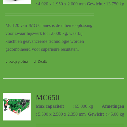
: 4.020 x 1.950 x 2.000 mm
Gewicht
: 13.750 kg
MC120 van JMG Cranes is de ultieme oplossing
voor zwaar hijswerk tot 12.000 kg, waarbij
kracht en geavanceerde technologie worden
gecombineerd voor superieure resultaten.
Koop product
Details
MC650
Max capaciteit
: 65.000 kg
Afmetingen
: 5.500 x 2.500 x 2.350 mm
Gewicht
: 45.00 kg