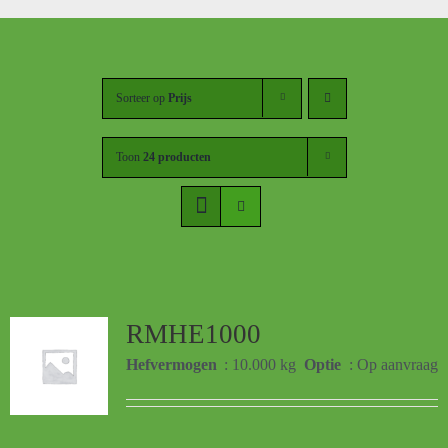
Sorteer op
Prijs
Toon
24 producten
RMHE1000
Hefvermogen
: 10.000 kg
Optie
: Op aanvraag