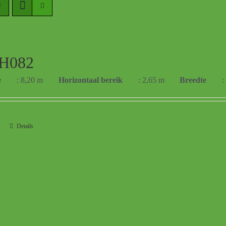
H082
e
: 8,20 m
Horizontaal bereik
: 2,65 m
Breedte
:
Details