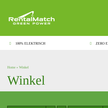
Ga
naar
inhoud
100% ELEKTRISCH
ZERO E
Home
»
Winkel
Winkel