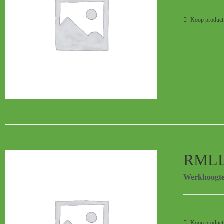
Koop product
RMLL
Werkhoogt
Koop product