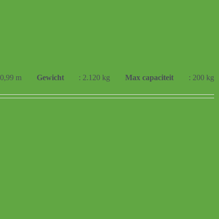
 0,99 m
Gewicht
: 2.120 kg
Max capaciteit
: 200 kg