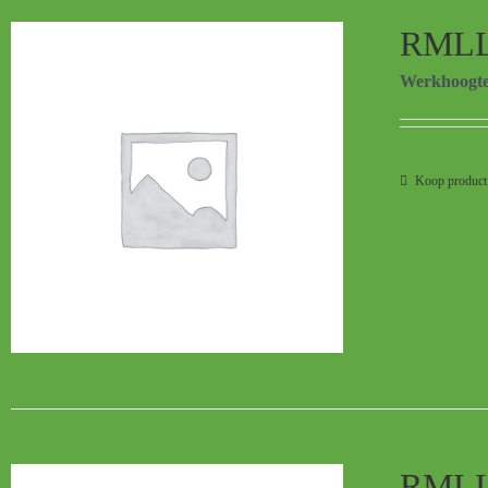
RMLL
Werkhoogt
Koop product
RMLL