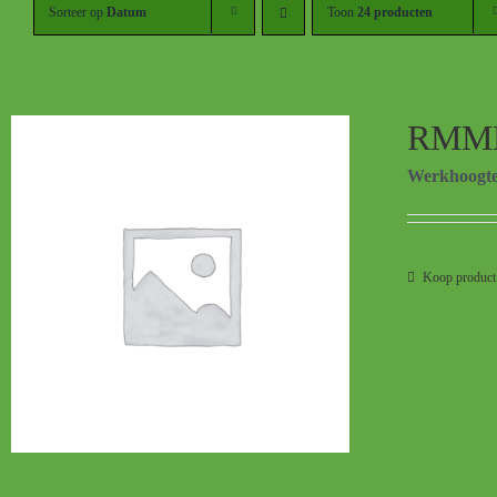
Sorteer op
Datum
Toon
24 producten
RMM
Werkhoogt
Koop product