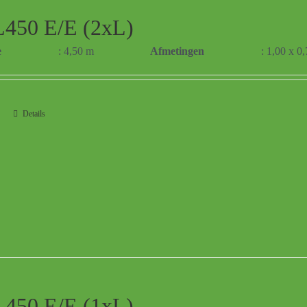
450 E/E (2xL)
e
: 4,50 m
Afmetingen
: 1,00 x 0
Details
450 E/E (1xL)