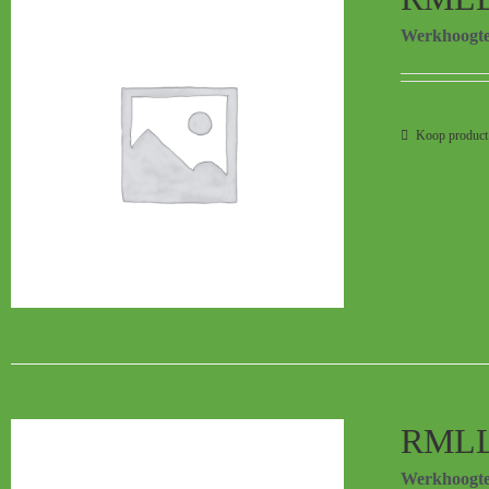
Werkhoogt
Koop product
RMLL
Werkhoogt