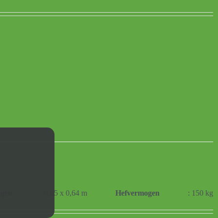
ngen
: 0,85 x 0,64 m
Hefvermogen
: 150 kg