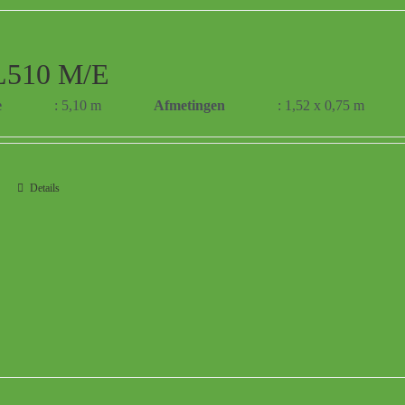
510 M/E
e
: 5,10 m
Afmetingen
: 1,52 x 0,75 m
Details