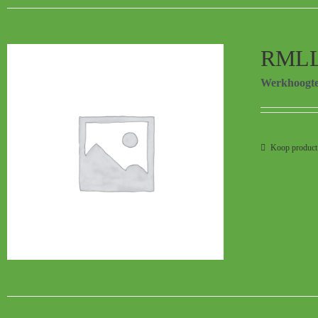
RMLL
Werkhoogt
Koop product