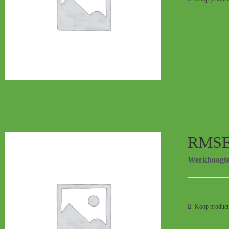
RMSE
Werkhoogt
Koop product