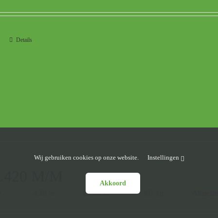
Details
Wij gebruiken cookies op onze website.
Instellingen
420 M/M
Akkoord
e
: 4,20 m
Gewicht
: 305 kg
Afmeti