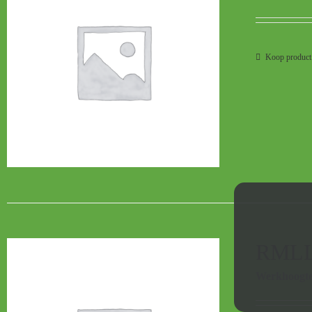
Koop product
RMLL
Werkhoogt