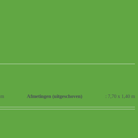
0 m
Afmetingen (uitgeschoven)
: 7,70 x 1,40 m