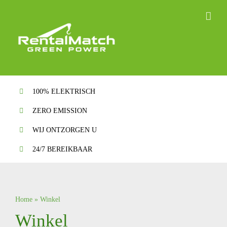
Ga
naar
inhoud
100% ELEKTRISCH
ZERO EMISSION
WIJ ONTZORGEN U
24/7 BEREIKBAAR
Home
»
Winkel
Winkel