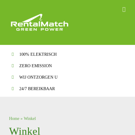
Ga
naar
inhoud
100% ELEKTRISCH
ZERO EMISSION
WIJ ONTZORGEN U
24/7 BEREIKBAAR
Home
»
Winkel
Winkel